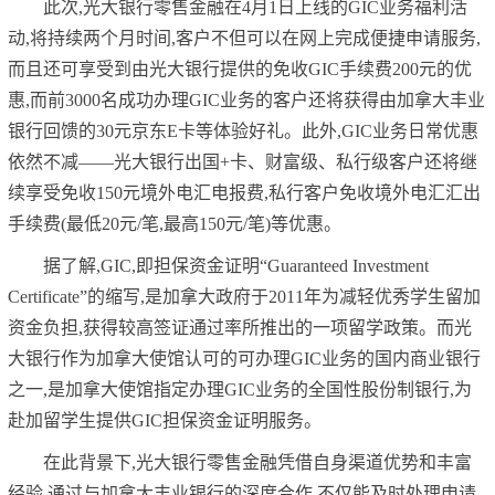
此次,光大银行零售金融在4月1日上线的GIC业务福利活
动,将持续两个月时间,客户不但可以在网上完成便捷申请服务,
而且还可享受到由光大银行提供的免收GIC手续费200元的优
惠,而前3000名成功办理GIC业务的客户还将获得由加拿大丰业
银行回馈的30元京东E卡等体验好礼。此外,GIC业务日常优惠
依然不减——光大银行出国+卡、财富级、私行级客户还将继
续享受免收150元境外电汇电报费,私行客户免收境外电汇汇出
手续费(最低20元/笔,最高150元/笔)等优惠。
据了解,GIC,即担保资金证明“Guaranteed Investment
Certificate”的缩写,是加拿大政府于2011年为减轻优秀学生留加
资金负担,获得较高签证通过率所推出的一项留学政策。而光
大银行作为加拿大使馆认可的可办理GIC业务的国内商业银行
之一,是加拿大使馆指定办理GIC业务的全国性股份制银行,为
赴加留学生提供GIC担保资金证明服务。
在此背景下,光大银行零售金融凭借自身渠道优势和丰富
经验,通过与加拿大丰业银行的深度合作,不仅能及时处理申请