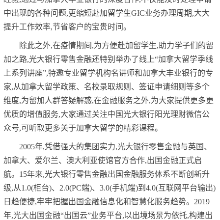
中出现的各种问题,更缩短赴加留学生GIC业务办理周期,大大
提升工作效率,节省客户的宝贵时间。
除此之外,在疫情期间,为方便赴加留学生,助力学子们的留
加之路,光大银行零售金融还特别举办了线上“加拿大留学季线
上系列讲座”,特邀专业留学机构名讲师和加拿大丰业银行的专
家,从加拿大留学政策、名校录取规则、签证申请细则等多个
维度,为留加人群答疑解惑,在金融服务之外,为大家提供更多更
优质的增值服务,大家通过关注中国光大银行阳光理财微信公
众号,可听取更多关于加拿大留学的精彩课程。
2005年,凭借强大的集团实力,光大银行零售金融与英国、
加拿大、爱尔兰、澳大利亚使馆官方合作,出国金融正式启
航。15年来,光大银行零售金融出国金融服务体系不断创新升
级,从1.0(柜台)、2.0(PC端)、3.0(手机端)到4.0(互联网平台输出)
日趋便捷,牢牢把握出国金融信息化和智慧化服务趋势。2019
年,光大出国金融“出国云”业务平台,以出境场景为依托,构建出