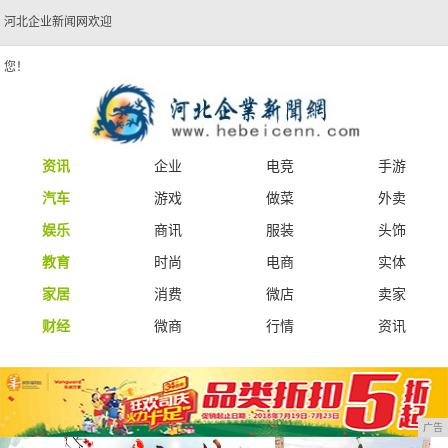
河北企业新闻网欢迎
您！
资讯
企业
电竞
手游
汽车
游戏
做菜
外卖
娱乐
商讯
服装
头饰
教育
时尚
电商
实体
家居
消费
微店
卖家
财经
微商
行情
资讯
广告