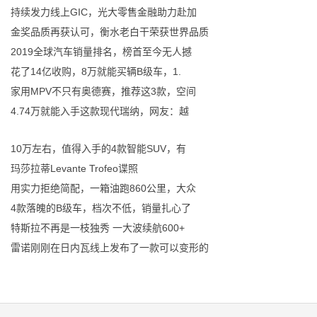
持续发力线上GIC，光大零售金融助力赴加
金奖品质再获认可，衡水老白干荣获世界品质
2019全球汽车销量排名，榜首至今无人撼
花了14亿收购，8万就能买辆B级车，1.
家用MPV不只有奥德赛，推荐这3款，空间
4.74万就能入手这款现代瑞纳，网友：越
10万左右，值得入手的4款智能SUV，有
玛莎拉蒂Levante Trofeo谍照
用实力拒绝简配，一箱油跑860公里，大众
4款落魄的B级车，档次不低，销量扎心了
特斯拉不再是一枝独秀 一大波续航600+
雷诺刚刚在日内瓦线上发布了一款可以变形的