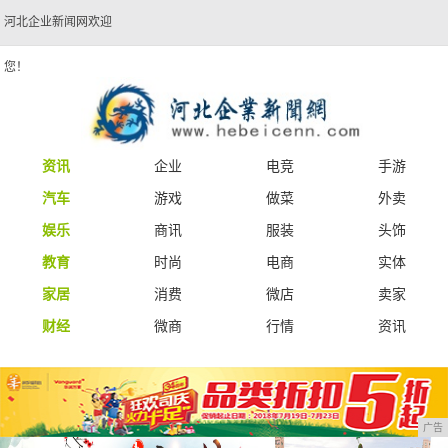
河北企业新闻网欢迎
您！
资讯
企业
电竞
手游
汽车
游戏
做菜
外卖
娱乐
商讯
服装
头饰
教育
时尚
电商
实体
家居
消费
微店
卖家
财经
微商
行情
资讯
广告