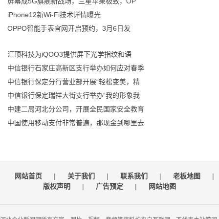
屏幕成5G旗舰新战场，三星苹果极致，OP
iPhone12新Wi-Fi技术详情曝光
OPPO智能手表官网开启预约，3月6日发
汇顶科技为iQOO3提供屏下光学指纹和语
中信银行石家庄高新区支行举办如何应对春季
中信银行保定分行营业部开展“轻松变美，精
中信银行保定瑞祥大街支行举办“我的形象我
中建二局河北分公司，开展全民国家安全教育
中国使用移动支付非常普遍，那现金到哪里去
网站首页
|
关于我们
|
联系我们
|
老板地图
|
版权声明
|
广告预定
|
网站地图