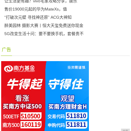
让生活更有趣？vivo宅家攻略分享，娱乐
售价19000元起的华为MateXs，值
“打破次元壁 寻找神还原” ACG大神知
醉美园林 摄影大赛丨恒大天玺免费送你现金
5G改变生活十问：要不要换手机，套餐贵不
广告