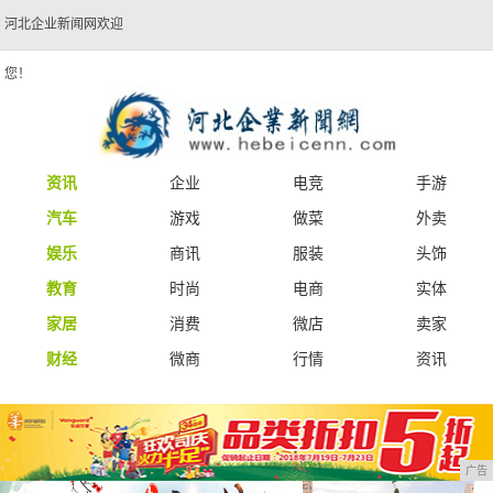
河北企业新闻网欢迎
您！
资讯
企业
电竞
手游
汽车
游戏
做菜
外卖
娱乐
商讯
服装
头饰
教育
时尚
电商
实体
家居
消费
微店
卖家
财经
微商
行情
资讯
广告