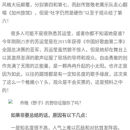
风格大玩颠覆，分别第四和第七，而赵传致敬老鹰乐队走心翻
唱《加州旅馆》，但是“吐字仍然是硬伤”以至于观众给了第
六！
很多人可能不是很熟悉苏运莹，或者你都不知道她是谁？
今年刚刚25岁的苏运莹是在2015年获得《中国好歌曲第二季》
全国总决赛的亚军，苏运莹虽然貌不惊人，但是她却在舞台上
以其激昂澎湃的歌声征服了现场的导师和观众。自由勇敢的创
作充满了无限的正能量，是一颗冉冉升起的小太阳。也许正是
因为如此，以往的踢馆都是有一定知名度的歌手缘故，这次来
了这么一个稚嫩小丫头，观众是不会买票的，这是预料之中
的！
如果非要总结的话，原因有以下几点：
一是知名度很不高，人气上难以匹敌和对抗首发阵容。