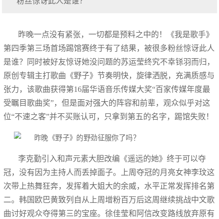
粉丝惊讶此人是谁？
昨晚一点没有紧张，一切都是预料之中的！《我是歌手》
第四季第三场首场踢馆赛终于有了结果，被很多粉丝惊讶此人
是谁？同时被好友惊讶她没问题的苏运莹终究不幸铩羽而归，
原创专辑主打歌曲《野子》节奏明快，旋律洒脱，充满质感与
张力，该歌曲获得第16届华语音乐传媒大奖“百家传媒年度最
受瞩目歌曲奖”，但是面对强大的阵容和前辈，观众似乎对这
位“不速之客”并不买账认可，只拿到第五的名字，踢馆失败！
李克勤引入和声元素大胆改编《遥远的她》终于可以夺
冠，没有因为主持人而丢掉面子。上周夺冠的月亮女神李玟这
次带上热舞狂奔，发挥着大姐大的余威，水平正常发挥排名第
二。韩国欧巴黄致列自从上周增粉百万后这周继续挑战中文歌
曲讨好观众夺得第三的宝座。徐佳莹和阿信改变路线放弃原有