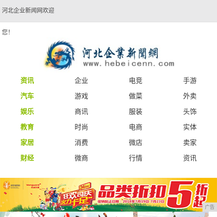
河北企业新闻网欢迎
您！
资讯
企业
电竞
手游
汽车
游戏
做菜
外卖
娱乐
商讯
服装
头饰
教育
时尚
电商
实体
家居
消费
微店
卖家
财经
微商
行情
资讯
广告