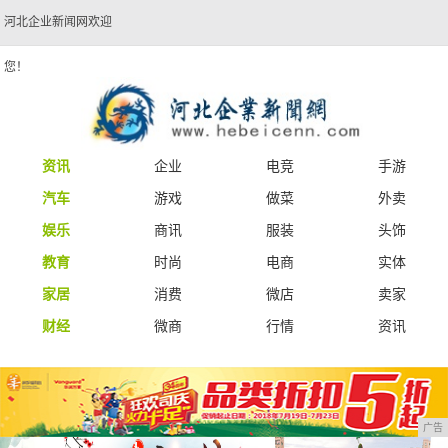
河北企业新闻网欢迎
您！
资讯
企业
电竞
手游
汽车
游戏
做菜
外卖
娱乐
商讯
服装
头饰
教育
时尚
电商
实体
家居
消费
微店
卖家
财经
微商
行情
资讯
广告