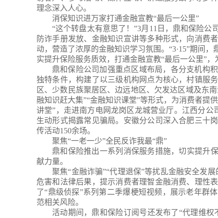
理念深入人心
。
消保知识进万家
打通
金融宣教
“
最后一公里
”
“
这个转盘太有意思了！
”
3月11日，鼎和保险公
防诈手册发放、
金融知识宣讲
等多种形式，向消费
动，营造了浓厚的金融知识学习氛围。
“3·15”
期间，
实提升保险服务质效，打通金融
宣教
“最后一公里”
鼎和保险公司加强重点区域布局，各分支机构
独特条件，构建了以三级机构网点为核心，村镇服
区、少数民族聚居区、边远地区、欠发达区域及东南
融知识赶大集”“金融知识课堂”等形式，为消费者提
讲堂
”
，走进南方电网龙岗区龙城营业厅
。
江西分公
生动形式揭露常见骗局
。
安徽分公司深入合肥三十
传活动
150
余场。
聚焦“一老一少”
全民反诈我
最
“
鼎
”
鼎和保险
推出一系列消保服务措施，切实提升
献力量
。
聚焦“金融诈骗”“代理退保”等扰乱金融安全发
危害和法律后果，提示消费者理智金融消费、理性
了
“
鼎级侦探
”系列
第二季
爆梗短视频，展示
老年
群体
范相关风险。
活动期间，鼎和保险订阅号还
发布
了
“代理维权