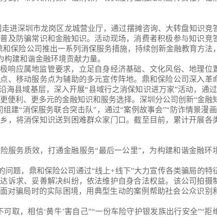
司
走进深圳市龙岗区龙城营业厅，通过
摆摊咨询
、
大转盘知识竞
者普及防骗常识和金融知识。活动现场，消费者积极参与
知识竞
鼎和保险公司
推出一系列消保服务措施，
持续
创新金融教育方法
，为构建和谐金融环境贡献力量
。
积极响应属地监管要求，立足自身经济基础、文化风俗、地理位
务点、移动服务点为辅助的多元宣传阵地。
鼎和保险公司
深入革
沿海县域基层，深入开展“县域行之消保知识进万家”活动
，
通过
供更便利、更多元的金融知识和服务选择。深圳分公司创新
“
金融
司组建
“
消保服务联合突击队
”
，通过
“
案例故事会
”“
防诈情景漫画
岗乡，将消保知识送到困难群众家门口。
截至
目前，累计开展各
保险服务质效，打通金融
服务
“最后一公里”，为构建和谐金融环
展的问题，
鼎和保险
公司
通过“线上+线下”
大力宣传各类骗局的特
表达诉求、妥善解决纠纷，依法维护自身合法权益。该公司
拍摄
面对骗局时的
实际困境
，用典型生动的案例帮助社会公众识别
不可取，相信‘黄牛’害自己”“一份车险
守护银发族出行安全”“拒