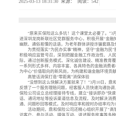
2025-03-13 18:31:30
来源：
阅读：542
“
原来买保险这么多坑！这个课堂太必要了。
”
3
进
深圳龙岗
新联社区
党群服务中心
，
积极开展“金融
幽默、通俗易懂的话语，
为老年群体
讲授诈骗套路及
为贯彻落实“为民办实事”精神，坚守“金融为民”服
积极响应监管号召，深刻把握金融工作政治性、人
际，通过创新服务模式、深化诚信建设、精准教育
一
系列形式多样、内容丰富、各具特色的金融消费者
为中心”价值取向的新风尚
，
为构建和谐金融环境贡
高管话消保
打造
“
零距离
”
消保体验
“
没想到这么快解决方案就来了！
”
3月10日，
鼎
反馈
了一个服务
理赔
问题
，
经客服人员快速沟通协调
保险公司设立总经理接待专线，建立
“
接诉即办
”
快速
话、通讯地址等
投诉
渠道信息及流程，及时解决消
通、问题秒回等模式，及时响应率和按时办结率均为1
活动期间，
鼎和
保险
公司
还
精心组织开展
了
“高
访客户、
参与
活动、媒体
互动
、讲述服务故事等多