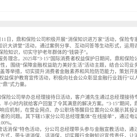
月11日，鼎和保险公司积极开展“消保知识进万家”活动，
保险专
知识大讲堂”活动，通过
案例分享、互动问答等生动形式，
运用
保险知识，
切实守护老年群体
的
“
钱袋子
”
。
务理念，2025年
“3·15”
国际消费者权益
保护
日期间，鼎和保险
民性，
围绕“保障金融权益助力美好生活”
活动主题
，结合公司业
覆盖等举措，切实提升消费者金融素养和风险防范能力，
策划
开
权益保护教育宣传活动
，
积极向社会公众彰显金融行业践行“以
献
“
鼎
”
式
力量
。
和保险
公司举办总经理接待日活动
，
客户浦先生通过总经理接待
，
半小时内
就给
客户
回复了令其满意的解决方案。
“3·15”
期间，
响应机制
，
在营业网点、办公职场等醒目位置
向公众展示其
投
费者
的
问题。
其下辖15家分公司总经理集体“在线接单”，通过电
00%。
管话消保”特色活动，分公司总经理带头参与金融
宣教
活动，通
种方式，带头讲消保
、
话消保
，切实履行金融知识宣传责任
，
让