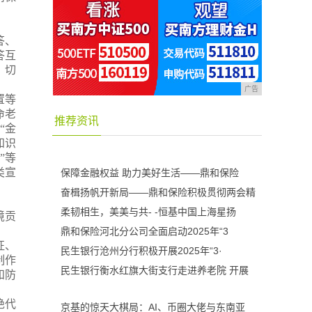
答、
答
互
，切
广告
置等
命老
推荐资讯
“金
知识
”
等
类宣
保障金融权益 助力美好生活——鼎和保险
奋楫扬帆开新局——鼎和保险积极贯彻两会精
柔韧相生，美美与共- -恒基中国上海星扬
境贡
鼎和保险河北分公司全面启动2025年“3
征、
民生银行沧州分行积极开展2025年“3·
制作
民生银行衡水红旗大街支行走进养老院 开展
和防
绝代
京基的惊天大棋局：AI、币圈大佬与东南亚