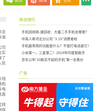
微信
微博
空间
热点排行
家
走
手机回收网-速回收：大量二手手机去哪里？
诙谐
中英人寿河北分公司 “3·15”消费者权
手机最常用的功能是什么？不是打电话是它！
公司
务实
小米第一，三星第二！2019年印度智能手
展
了
京东公布“10款买不起的手机”第一名售价
人民
广告
专线
鼎和
诉电
话直
过拜
消保