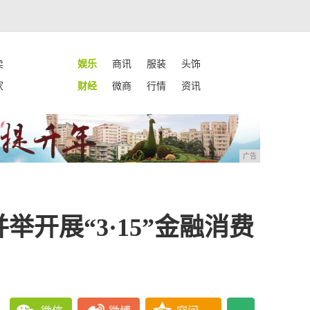
卖
娱乐
商讯
服装
头饰
家
财经
微商
行情
资讯
广告
开展“3·15”金融消费