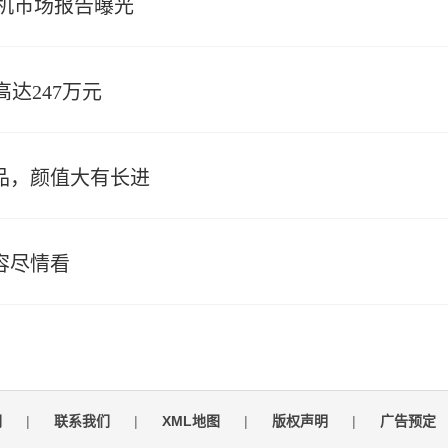
手机市场报告曝光
达247万元
新品，颜值大有长进
内容尽情看
们
|
联系我们
|
XML地图
|
版权声明
|
广告预定