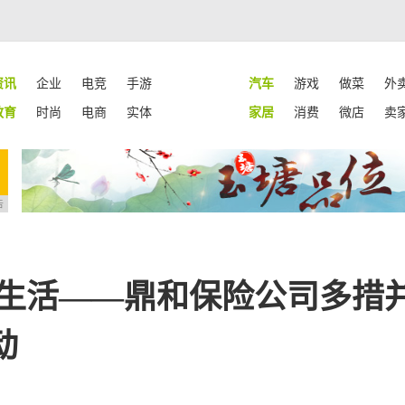
资讯
企业
电竞
手游
汽车
游戏
做菜
外
教育
时尚
电商
实体
家居
消费
微店
卖
告
生活——鼎和保险公司多措并举
动