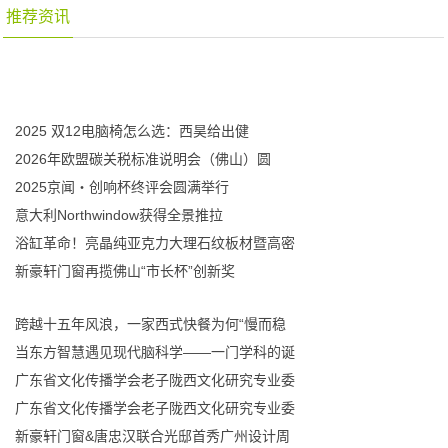
推荐资讯
2025 双12电脑椅怎么选：西昊给出健
2026年欧盟碳关税标准说明会（佛山）圆
2025京闻・创响杯终评会圆满举行
意大利Northwindow获得全景推拉
浴缸革命！亮晶纯亚克力大理石纹板材暨高密
新豪轩门窗再揽佛山“市长杯”创新奖
跨越十五年风浪，一家西式快餐为何“慢而稳
当东方智慧遇见现代脑科学——一门学科的诞
广东省文化传播学会老子陇西文化研究专业委
广东省文化传播学会老子陇西文化研究专业委
新豪轩门窗&唐忠汉联合光邸首秀广州设计周