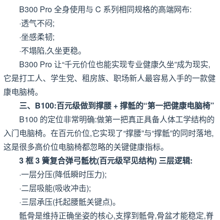
B300 Pro 全身使用与 C 系列相同规格的高端网布:
·透气不闷;
·坐感柔韧;
·不塌陷,久坐更稳。
B300 Pro 让“千元价位也能实现专业健康久坐”成为现实,
它是打工人、学生党、租房族、职场新人最容易入手的一款健
康电脑椅。
三、B100:百元级做到撑腰 + 撑骶的“第一把健康电脑椅”
B100 的定位非常明确:做第一把真正具备人体工学结构的
入门电脑椅。在百元价位,它实现了“撑腰”与“撑骶”的同时落地,
这是很多高价位电脑椅都忽略的关键健康指标。
3 框 3 簧复合弹弓骶枕(百元级罕见结构) 三层逻辑:
·一层分压(降低瞬时压力);
·二层吸能(吸收冲击);
·三层承压(托起腰骶关键点)。
骶骨是维持正确坐姿的核心,支撑到骶骨,骨盆才能稳定,脊