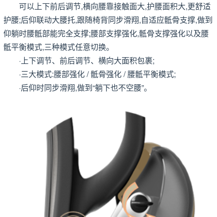
可以上下前后调节,横向腰靠接触面大,护腰面积大,更舒适
护腰;后仰联动大腰托,跟随椅背同步滑翔,自适应骶骨支撑,做到
仰躺时腰骶部能完全支撑;腰部支撑强化,骶骨支撑强化以及腰
骶平衡模式,三种模式任意切换。
·上下调节、前后调节、横向大面积包裹;
·三大模式:腰部强化 / 骶骨强化 / 腰骶平衡模式;
·后仰时同步滑翔,做到“躺下也不空腰”。