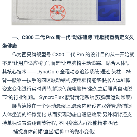
一、C300 二代 Pro:新一代“动态追踪”电脑椅重新定义久
坐健康
作为西昊旗舰型号,C300 二代 Pro 的设计目的从一开始就
不是“让用户适应椅子”,而是“让电脑椅主动追踪、贴合人体”。
其核心技术——DynaCore 全程动态追踪系统,通过 头枕—椅
背—腰靠—扶手的四区联动结构,使电脑椅能够根据人体细微
姿态变化进行实时调节,解决传统电脑椅“坐久之后腰背自动脱
节”的行业难题。 SyncroFlex 腰背滑翔系统(双弹簧运动悬架)
腰背连接在一个运动悬架上,悬架内部设置双弹簧,能捕捉
人体坐姿的细微变化,从而实现动态自适应效果;另外椅背还支
持单独设置滑翔调节行程, 不同身高人群都能精准匹配:
·捕捉身体前倾/直坐/后仰中的微小变化;