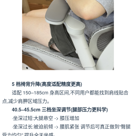
5 档椅背升降(高度适配精度更高)
适配 150–185cm 身高区间,不同用户都能找到肩线贴合
点,减少肩胛区域压力。
40.5–45.5cm 三档坐深调节(腿部压力更科学)
·坐深过短:大腿悬空 -> 膝压增加
·坐深过长:被迫前倾 -> 腰肌紧张 调节后可真正做到“臀腿
受力均匀”,提升全天坐感。