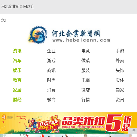
河北企业新闻网欢迎
您！
资讯
企业
电竞
手游
汽车
游戏
做菜
外卖
娱乐
商讯
服装
头饰
教育
时尚
电商
实体
家居
消费
微店
卖家
财经
微商
行情
资讯
广告