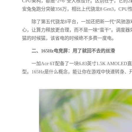
CPU架构，都是“2+6”全大核设计。区别在于，它的2颗
安兔兔跑分突破356万，相比上代骁龙8 Gen3，CPU
除了第五代骁龙8平台，一加还把新一代“风驰游戏
心，让算力释放更合理，而不是一味“蛮干”。调度器效率
猛的时候猛，该省电的时候绝不多费一度电。
二、165Hz电竞屏：用了就回不去的丝滑
一加Ace 6T配备了一块6.83英寸1.5K AMO
型。165Hz是什么概念，能让你在游戏中快速转身、