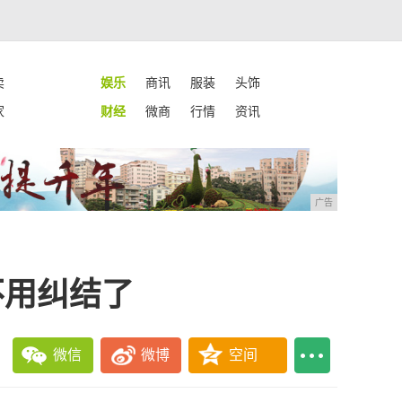
卖
娱乐
商讯
服装
头饰
家
财经
微商
行情
资讯
广告
不用纠结了
微信
微博
空间