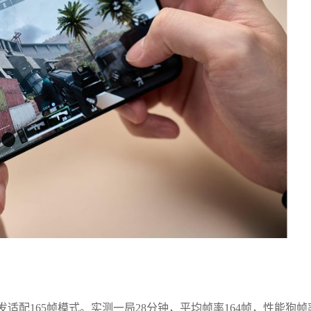
配165帧模式。实测一局28分钟，平均帧率164帧，性能狗帧