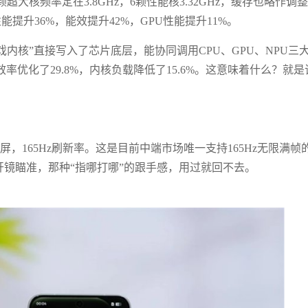
超大核频率定在3.8GHz，6颗性能核3.32GHz，缓存也略作调
性能提升36%，能效提升42%，GPU性能提升11%。
内核”直接写入了芯片底层，能协同调用CPU、GPU、NPU三
优化了29.8%，内核负载降低了15.6%。这意味着什么？就是
LED直屏，165Hz刷新率。这是目前中端市场唯一支持165Hz无限满帧
开镜瞄准，那种“指哪打哪”的跟手感，用过就回不去。