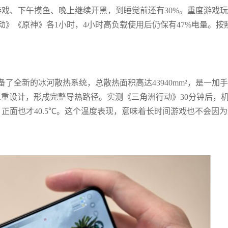
戏、下午摸鱼、晚上继续开黑，到睡觉前还有30%。重度游戏
》《原神》各1小时，4小时高负载使用后仍保有47%电量。按
备了全新的冰河散热系统，总散热面积高达43940mm²，是一加
重设计，形成完整导热路径。实测《三角洲行动》30分钟后，
图，正面也才40.5℃。这个温度表现，意味着长时间游戏也不会因
。