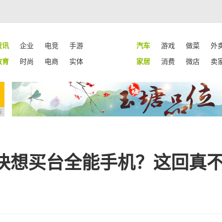
资讯
企业
电竞
手游
汽车
游戏
做菜
外
教育
时尚
电商
实体
家居
消费
微店
卖
告
两千块想买台全能手机？这回真