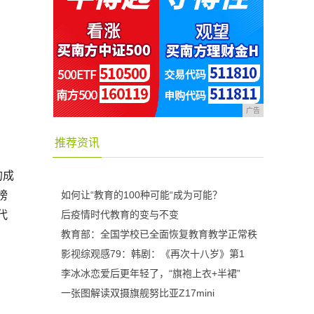
广告
推荐资讯
的成
榜
如何让“教育的100种可能“成为可能？
代
后疫情时代教育的变与不变
教育部：全国学校已全面恢复教育教学正常秩
影视综观感79：韩剧：《再次十八岁》第1
李冰冰恋爱后更年轻了，“旗袍上衣+半裙”
一张图解读双摄旗舰努比亚Z17mini