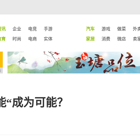
资讯
企业
电竞
手游
汽车
游戏
做菜
外
教育
时尚
电商
实体
家居
消费
微店
卖
告
能“成为可能？