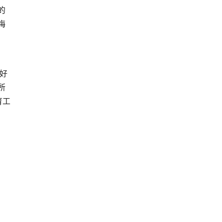
的
梅
好
所
育工