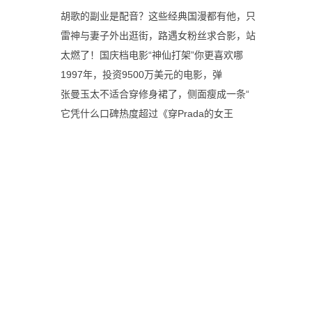
胡歌的副业是配音？这些经典国漫都有他，只
雷神与妻子外出逛街，路遇女粉丝求合影，站
太燃了！国庆档电影“神仙打架”你更喜欢哪
1997年，投资9500万美元的电影，弹
张曼玉太不适合穿修身裙了，侧面瘦成一条“
它凭什么口碑热度超过《穿Prada的女王