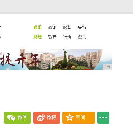
卖
娱乐
商讯
服装
头饰
家
财经
微商
行情
资讯
广告
微信
微博
空间