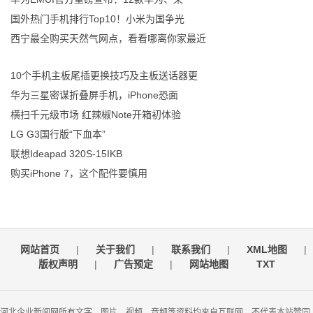
国外热门手机排行Top10！小米为国争光
西宁最全购买天然气网点，看看哪离你家最近
10个手机主板尾插更换技巧及主板送话器更
华为三星密谋折叠屏手机，iPhone恐面
横扫千元级市场 红辣椒Note开箱初体验
LG G3国行版“下血本”
联想Ideapad 320S-15IKB
购买iPhone 7，这个配件要慎用
网站首页
|
关于我们
|
联系我们
|
XML地图
|
版权声明
|
广告预定
|
网站地图
TXT
河北企业新闻网所有文字、图片、视频、音频等资料均来自互联网，不代表本站赞同