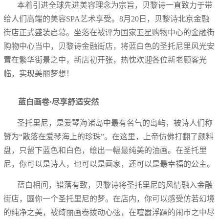
本着引进全球先进美容理念为宗旨，贝黎诗一直致力于带
给人们高端的美容
SPA
艺术享受。
8
月
20
日，贝黎诗北京金融
街店正式盛装启幕。坐落在被评为国家五星购物中心的金融街
购物中心当中，贝黎诗金融街店，将蓝白色的圣托尼里风光安
置在繁华街景之中，新店初开张，热忱欢迎各位新老顾客光
临，实现美丽梦想！
蓝白画卷
·尽享舒适安然
圣托里尼
，是爱琴海诸岛中最有名气的岛屿，被诗人们称
赞为
“散落在爱琴海上的珍珠”。在这里，上帝仿佛打翻了颜料
盘，只留下蓝色和白色，绘
出一幅最纯美的油画
。在圣托里
尼，你可以是诗人，也可以是画家，还可以是最幸福的公主。
蓝白相间，错落有致，贝黎诗将圣托里尼的风情融入金融
街店，
圆你一个圣托里尼
的
梦
。在店内，你可以感受仿若幻境
的纯净之美，被绮丽画卷拨动心弦，在喧嚣浮躁的闹市之中尽