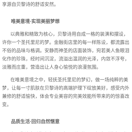
享源自贝黎诗的舒适安然。
唯美意境
·实现美丽梦想
以典雅和精致为核心，贝黎诗用自成一格的装潢和摆设，
许你一个圣托里尼的梦。金融街店里的每一样陈设，都流露出
不俗的品味与格调。安静而神圣的店面装饰，
宛若美人鱼眼泪
化作的珍珠，经时间沉淀，流溢出温润的光泽，内敛不浮夸，
淡雅而庄重
，营造出让人身心愉悦的浪漫氛围。
在唯美意境之中，轻抚圣托里尼的梦幻，做一场纯粹的美
梦，让每一寸肌肤在贝黎诗的高端护理下绽放美好，感受内外
兼修的舒适愉快，体会专业美容的完美效能所带来的的惊喜改
变。
品质生活
·回归自然惬意