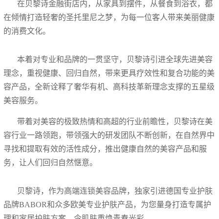
在贝黎诗金融街店内，从家具到摆件，从餐食到浴衣，都
在倾情打造轻奢的圣托里尼之梦，为每一位客人带来美丽健康
的消费文化。
本着对专业和品牌的一贯坚守，贝黎诗引进全球先进美容
理念，重视健康、回归自然，带来更具疗效性和复合功能的美
容产品，全新诠释了奢华有机、高科技革新理念支撑的五星级
美容服务。
带着对美容的极致热情和高超的行业前瞻性，贝黎诗在美
容行业一路领跑，带领强大的研发团队不断创新，在自然界中
寻找和提取有效的活性成分，推出健康自然的美容产品和服
务，让人们回归自然惬意。
贝黎诗，作为高端连锁美容品牌，独家引进德国专业护肤
品牌
BABOR
和众多欧美专业护肤产品，为您量身打造专属护
理和家居护肤方案，令肌肤重焕青春光彩。