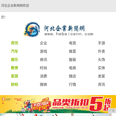
河北企业新闻网欢迎
您！
资讯
企业
电竞
手游
汽车
游戏
做菜
外卖
娱乐
商讯
服装
头饰
教育
时尚
电商
实体
家居
消费
微店
卖家
财经
微商
行情
资讯
广告