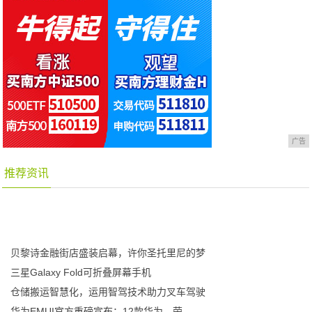
广告
推荐资讯
贝黎诗金融街店盛装启幕，许你圣托里尼的梦
三星Galaxy Fold可折叠屏幕手机
仓储搬运智慧化，运用智驾技术助力叉车驾驶
华为EMUI官方重磅宣布：12款华为、荣