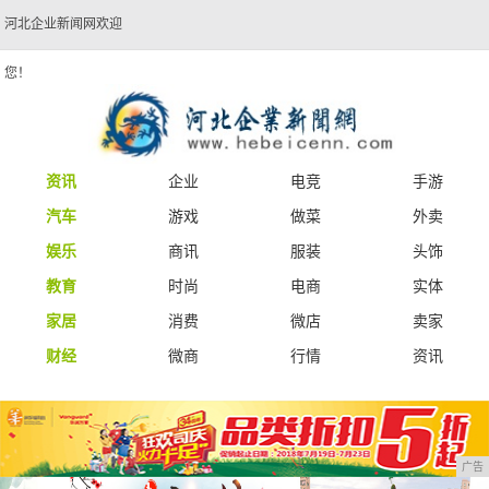
河北企业新闻网欢迎
您！
资讯
企业
电竞
手游
汽车
游戏
做菜
外卖
娱乐
商讯
服装
头饰
教育
时尚
电商
实体
家居
消费
微店
卖家
财经
微商
行情
资讯
广告