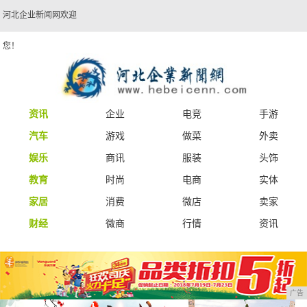
河北企业新闻网欢迎
您！
资讯
企业
电竞
手游
汽车
游戏
做菜
外卖
娱乐
商讯
服装
头饰
教育
时尚
电商
实体
家居
消费
微店
卖家
财经
微商
行情
资讯
广告