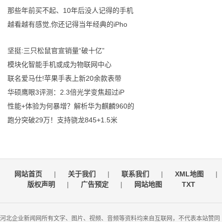
那些年前买不起、10年后没人记得的手机
越看越有感觉,你还记得当年经典的iPho
坚挺:三只松鼠官宣销量“破十亿”
模块化智能手机或成为物联网中心
联名爱马仕!苹果手表上新20余款表带
华硕鹰眼3评测：2.3倍光学变焦超过iP
性能+体验为何暴增？解析华为麒麟960的
跑分突破29万！支持骁龙845+1.5米
网站首页
|
关于我们
|
联系我们
|
XML地图
|
版权声明
|
广告预定
|
网站地图
TXT
河北企业新闻网所有文字、图片、视频、音频等资料均来自互联网，不代表本站赞同