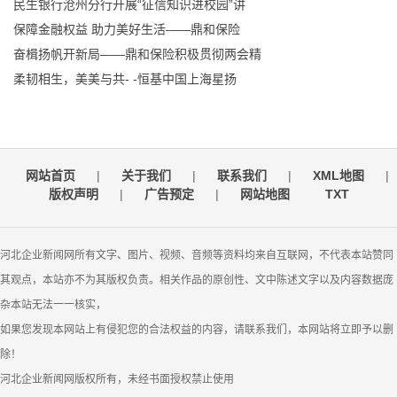
民生银行沧州分行开展“征信知识进校园”讲
保障金融权益 助力美好生活——鼎和保险
奋楫扬帆开新局——鼎和保险积极贯彻两会精
柔韧相生，美美与共- -恒基中国上海星扬
网站首页
|
关于我们
|
联系我们
|
XML地图
|
版权声明
|
广告预定
|
网站地图
TXT
河北企业新闻网所有文字、图片、视频、音频等资料均来自互联网，不代表本站赞同
其观点，本站亦不为其版权负责。相关作品的原创性、文中陈述文字以及内容数据庞
杂本站无法一一核实，
如果您发现本网站上有侵犯您的合法权益的内容，请联系我们，本网站将立即予以删
除！
河北企业新闻网版权所有，未经书面授权禁止使用