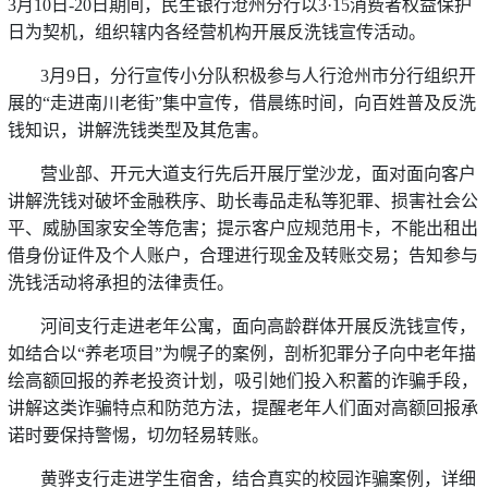
3月10日-20日期间，民生银行沧州分行以3·15消费者权益保护
日为契机，组织辖内各经营机构开展反洗钱宣传活动。
3月9日，分行宣传小分队积极参与人行沧州市分行组织开
展的“走进南川老街”集中宣传，借晨练时间，向百姓普及反洗
钱知识，讲解洗钱类型及其危害。
营业部、开元大道支行先后开展厅堂沙龙，面对面向客户
讲解洗钱对破坏金融秩序、助长毒品走私等犯罪、损害社会公
平、威胁国家安全等危害；提示客户应规范用卡，不能出租出
借身份证件及个人账户，合理进行现金及转账交易；告知参与
洗钱活动将承担的法律责任。
河间支行走进老年公寓，面向高龄群体开展反洗钱宣传，
如结合以“养老项目”为幌子的案例，剖析犯罪分子向中老年描
绘高额回报的养老投资计划，吸引她们投入积蓄的诈骗手段，
讲解这类诈骗特点和防范方法，提醒老年人们面对高额回报承
诺时要保持警惕，切勿轻易转账。
黄骅支行走进学生宿舍，结合真实的校园诈骗案例，详细