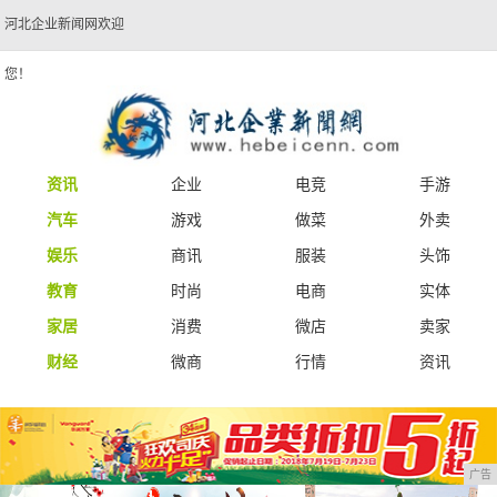
河北企业新闻网欢迎
您！
资讯
企业
电竞
手游
汽车
游戏
做菜
外卖
娱乐
商讯
服装
头饰
教育
时尚
电商
实体
家居
消费
微店
卖家
财经
微商
行情
资讯
广告