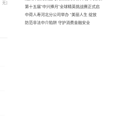
：无]
第十五届“中兴捧月”全球精英挑战赛正式启
中荷人寿河北分公司举办 “美丽人生 绽放
防范非法中介陷阱 守护消费金融安全