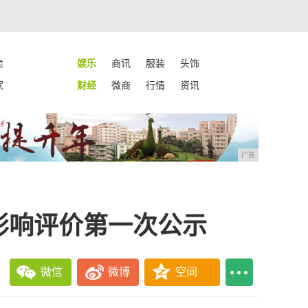
卖
娱乐
商讯
服装
头饰
家
财经
微商
行情
资讯
广告
影响评价第一次公示
微信
微博
空间