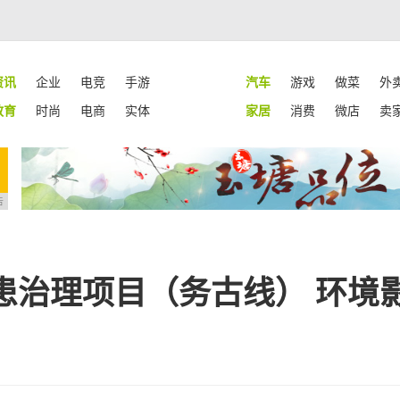
资讯
企业
电竞
手游
汽车
游戏
做菜
外
教育
时尚
电商
实体
家居
消费
微店
卖
告
患治理项目（务古线） 环境