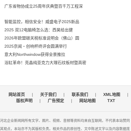
广东省物协成立25周年庆典暨百千万工程深
智能监控，相信安全！威盛电子2025新品
2025 双12电脑椅怎么选：西昊给出健
2026年欧盟碳关税标准说明会（佛山）圆
2025京闻・创响杯终评会圆满举行
意大利Northwindow获得全景推拉
浴缸革命！亮晶纯亚克力大理石纹板材暨高密
网站首页
|
关于我们
|
联系我们
|
XML地图
|
版权声明
|
广告预定
|
网站地图
TXT
河北企业新闻网所有文字、图片、视频、音频等资料均来自互联网，不代表本站赞同
其观点，本站亦不为其版权负责。相关作品的原创性、文中陈述文字以及内容数据庞