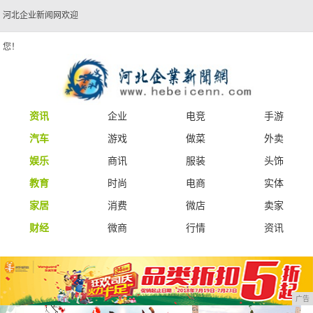
河北企业新闻网欢迎
您！
资讯
企业
电竞
手游
汽车
游戏
做菜
外卖
娱乐
商讯
服装
头饰
教育
时尚
电商
实体
家居
消费
微店
卖家
财经
微商
行情
资讯
广告