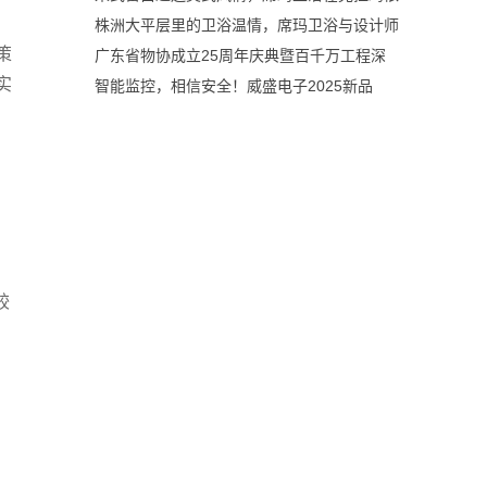
株洲大平层里的卫浴温情，席玛卫浴与设计师
策
广东省物协成立25周年庆典暨百千万工程深
实
智能监控，相信安全！威盛电子2025新品
较