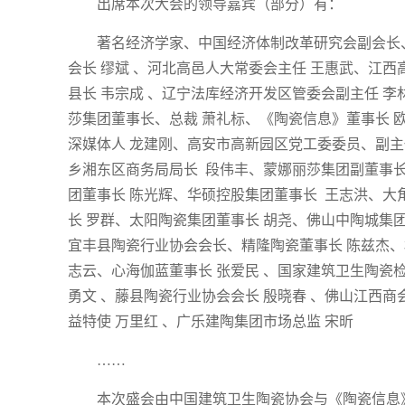
出席本次大会的领导嘉宾（部分）有：
著名经济学家、中国经济体制改革研究会副会长
会长 缪斌 、河北高邑人大常委会主任 王惠武、江
县长 韦宗成 、辽宁法库经济开发区管委会副主任 
莎集团董事长、总裁 萧礼标、《陶瓷信息》董事长 
深媒体人 龙建刚、高安市高新园区党工委委员、副主
乡湘东区商务局局长 段伟丰、蒙娜丽莎集团副董事长
团董事长 陈光辉、华硕控股集团董事长 王志洪、大
长 罗群、太阳陶瓷集团董事长 胡尧、佛山中陶城集
宜丰县陶瓷行业协会会长、精隆陶瓷董事长 陈兹杰、
志云、心海伽蓝董事长 张爱民 、国家建筑卫生陶瓷
勇文 、藤县陶瓷行业协会会长 殷晓春 、佛山江西商
益特使 万里红 、广乐建陶集团市场总监 宋昕
……
本次盛会由中国建筑卫生陶瓷协会与《陶瓷信息