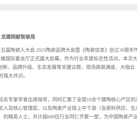
、龙建刚献智破局
十五届陶瓷人大会.2025陶瓷品牌大会暨《陶瓷信息》创立30周年
五楼国际宴会厅正式盛大启幕。作为行业年度标志性活动，本次
型创新、品牌升级、生态发展等关键议题，现场高朋满座、大咖云
的强大共识。
知名专家学者出席指导，同时汇聚了全国10余个建陶核心产区的
舵人及核心管理层，以及陶瓷产业链上中下游（含原料供应、生
）的精英人士，共计超600位行业同仁齐聚一堂，为中国陶瓷产