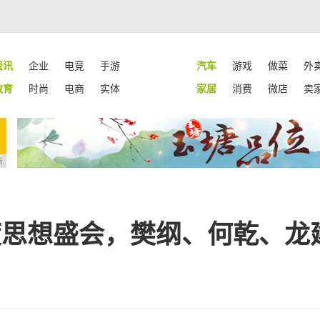
资讯
企业
电竞
手游
汽车
游戏
做菜
外
教育
时尚
电商
实体
家居
消费
微店
卖
告
年度思想盛会，樊纲、何乾、龙