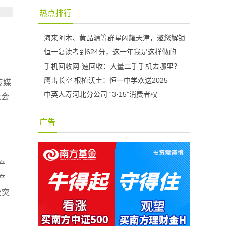
热点排行
海来阿木、黄品源等群星闪耀天津，邀您解锁
恒一复读考到624分，这一年我是这样做的
手机回收网-速回收：大量二手手机去哪里？
鹰击长空 根植沃土：恒一中学欢送2025
传媒
中英人寿河北分公司 “3·15”消费者权
大会
广告
产
产
业突