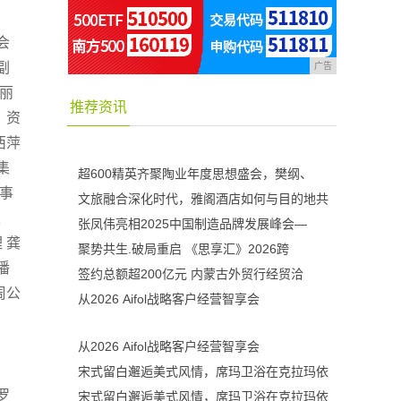
会
副
广告
娜丽
推荐资讯
、资
西萍
集
超600精英齐聚陶业年度思想盛会，樊纲、
事
文旅融合深化时代，雅阁酒店如何与目的地共
、
张凤伟亮相2025中国制造品牌发展峰会—
 龚
聚势共生.破局重启 《思享汇》2026跨
潘
签约总额超200亿元 内蒙古外贸行经贸洽
周公
从2026 Aifol战略客户经营智享会
从2026 Aifol战略客户经营智享会
宋式留白邂逅美式风情，席玛卫浴在克拉玛依
罗
宋式留白邂逅美式风情，席玛卫浴在克拉玛依