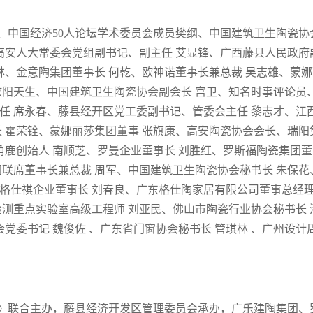
、中国经济50人论坛学术委员会成员樊纲、中国建筑卫生陶瓷协
西高安人大常委会党组副书记、副主任 艾显锋、广西藤县人民政府
李林、金意陶集团董事长 何乾、欧神诺董事长兼总裁 吴志雄、蒙
欧阳天生、中国建筑卫生陶瓷协会副会长 宫卫、知名时事评论员
任 席永春、藤县经开区党工委副书记、管委会主任 黎志才、江
 霍荣铨、蒙娜丽莎集团董事 张旗康、高安陶瓷协会会长、瑞阳
角鹿创始人 南顺芝、罗曼企业董事长 刘胜红、罗斯福陶瓷集团董
团联席董事长兼总裁 周军、中国建筑卫生陶瓷协会秘书长 朱保花
格仕祺企业董事长 刘春良、广东格仕陶家居有限公司董事总经理
检测重点实验室高级工程师 刘亚民、佛山市陶瓷行业协会秘书长 
会党委书记 魏俊佐 、广东省门窗协会秘书长 管琪林 、广州设计
》联合主办，藤县经济开发区管理委员会承办，广乐建陶集团、