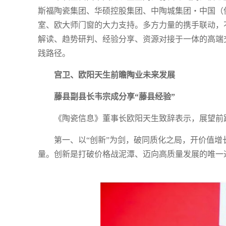
斯福陶瓷集团、华硕控股集团、中陶城集团・中国（
室、欧大师门窗的大力支持。多方力量的携手联动，
解读、趋势研判、经验分享、资源对接于一体的高端
践路径。
宫卫、欧阳天生前瞻陶业未来发展
藤县副县长韦宗成分享“藤县经验”
《陶瓷信息》董事长欧阳天生致辞表示，展望前
第一、以“创新”为剑，破同质化之局，开价值
量。创新是打破价格战泥潭、迈向高质量发展的唯一通