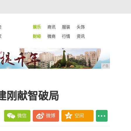
卖
娱乐
商讯
服装
头饰
家
财经
微商
行情
资讯
广告
建刚献智破局
微信
微博
空间