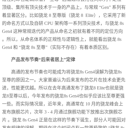
顶级、集所有顶尖技术于一身的产品上，与常规 “Gen” 系列有
着显著区分。比如骁龙 8 至尊版（骁龙 8 Elite），它采用了新
的命名方式以及自研 CPU 架构等一系列顶尖技术，与骁龙 8s
Gen4 这种常规迭代的产品从命名之初就有着不同的定位方向
。所以，从命名体系的正规性与逻辑性上，就能看出骁龙 8s
Gen4 和 “骁龙 8s 至尊”（实际不存在）有着本质区别。
产品发布节奏“后来者居上”定律
高通的发布节奏也可能成为将骁龙8s Gen4误解为骁龙8s
至尊的原因之一。大家普遍认为后来发布的芯片在技术会更先
进，性能更优越。所以在去年高通发布了骁龙8 Elite也就是骁
龙8至尊以后，今年发布的骁龙8s Gen4也似乎应该比至尊更强
一些。而实际情况是，近年来，高通常在 10 月的骁龙峰会上
发布旗舰芯片，次年 3 - 4 月通过旗舰功能下放推出次旗舰芯
片 。骁龙 8s Gen4 正是在这样的节奏下诞生，部分人可能因对
发布规律的误解，期待在这个时间点有一款更极致的 “骁龙 8s