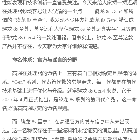
性能表现和技术创新一直备受关注。今天来给大家捋一捋近期
在处理器领域容易让人混淆的一个点 —— 骁龙 8s Gen4 和所
谓的 “骁龙 8s 至尊”。我发现不少朋友把骁龙 8s Gen4 错认成
骁龙 8s 至尊，甚至还有人坚信骁龙 8s 至尊是真实存在且等同
于骁龙 8s Gen4 的一款处理器。但事实上，骁龙 8s 至尊这款
产品并不存在，今天就为大家详细解释清楚。
命名体系：官方与谣言的分野
高通在处理器的命名上一直有着自己相对稳定且规律的体
系。“Gen” 系列，代表着代数的常规更迭，每一代都是在前代
技术基础上进行优化与升级。就拿骁龙 8s Gen4 来说，它于
2025 年 4 月正式推出，是骁龙 8s 系列的第四代产品 ，这一命
名遵循着高通既定的命名规则。
而 “骁龙 8s 至尊”，在高通官方的发布信息中从未出现
过。这一名称仅存在于一些爆料和未经证实的消息里。从高通
过往的命名逻辑来看，“至尊” 后缀通常会用在同系列中定位