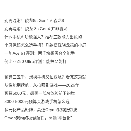
别再混淆！骁龙8s Gen4 ≠ 骁龙8
别再混淆！骁龙 8s Gen4 并非骁龙
什么手机AI功能强大？推荐三款能力出色的
小屏党该怎么选手机？几款搭载骁龙芯的小屏
一加Ace 6T评测：两千块想买台全能手
努比亚Z80 Ultra评测：能拍又能打
预算三五千，想换手机又怕踩坑？看完这篇就
从性能到续航，从拍照到游戏——2026年
预算5000元，想买一部AI体验前卫的旗
3000-5000元预算买游戏手机怎么选
多元化产品矩阵，高通Oryon架构抵御波
Oryon架构的稳健航程，高通“平台化”