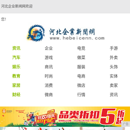
河北企业新闻网欢迎
您！
资讯
企业
电竞
手游
汽车
游戏
做菜
外卖
娱乐
商讯
服装
头饰
教育
时尚
电商
实体
家居
消费
微店
卖家
财经
微商
行情
资讯
广告