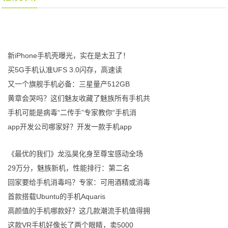
新iPhone手机壳曝光，实在是太丑了！
买5G手机认准UFS 3.0闪存，高速读
又一个旗舰手机必备：三星量产512GB
黄章会哭吗？这们魅友收藏了魅族所有手机共
手机可能是病毒“二传手”专家教你“手机消
app开发公司哪家好？开发一款手机app
《最优的我们》龙泓昊化身至尊宝感动全场
29万分，魅族新机，性能排行：第二名
回家要给手机消毒吗？专家：可用酒精或消毒
首款搭载Ubuntu的手机Aquaris
高颜值的手机哪款好？这几款潮流手机值得拥
这款VR手机好像长了两个眼睛，卖5000