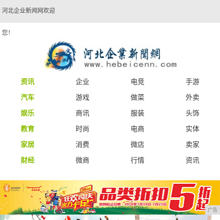
河北企业新闻网欢迎
您！
资讯
企业
电竞
手游
汽车
游戏
做菜
外卖
娱乐
商讯
服装
头饰
教育
时尚
电商
实体
家居
消费
微店
卖家
财经
微商
行情
资讯
广告