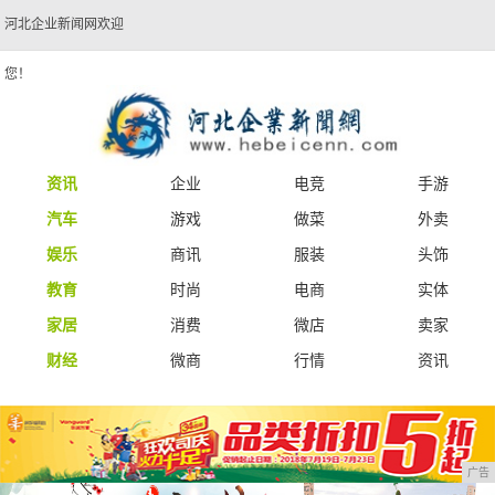
河北企业新闻网欢迎
您！
资讯
企业
电竞
手游
汽车
游戏
做菜
外卖
娱乐
商讯
服装
头饰
教育
时尚
电商
实体
家居
消费
微店
卖家
财经
微商
行情
资讯
广告