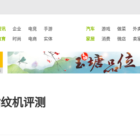
资讯
企业
电竞
手游
汽车
游戏
做菜
外
教育
时尚
电商
实体
家居
消费
微店
卖
告
指纹机评测