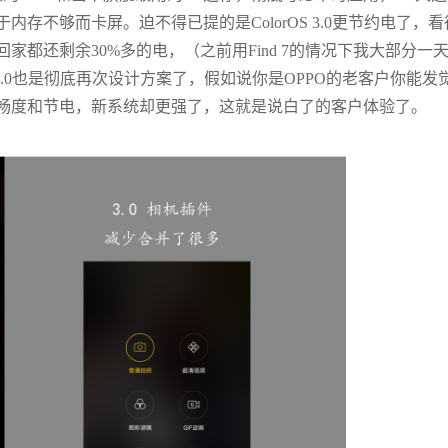
存不够而卡屏。迫不得已提的是ColorOS 3.0更节约电了，看
都还剩余30%多的电，（之前用Find 7的情况下我大部分一
 3.0也是彻底再次设计方案了，假如说你是OPPO的老客户你能发
畅度和节电，新系统却更强了，这就是说白了的客户体验了。