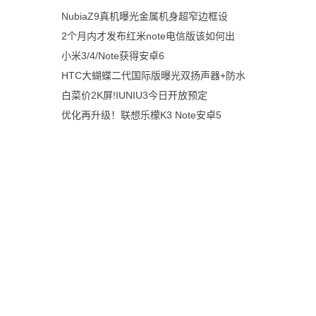
NubiaZ9真机曝光金属机身超窄边框设
2个月内才发布红米note电信版该如何出
小米3/4/Note获得安卓6
HTC大蝴蝶二代国际版曝光双扬声器+防水
白菜价2K屏!IUNIU3今日开放预定
优化再升级！联想乐檬K3 Note安卓5