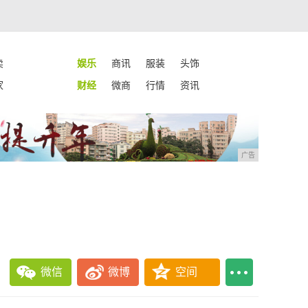
卖
娱乐
商讯
服装
头饰
家
财经
微商
行情
资讯
广告
微信
微博
空间