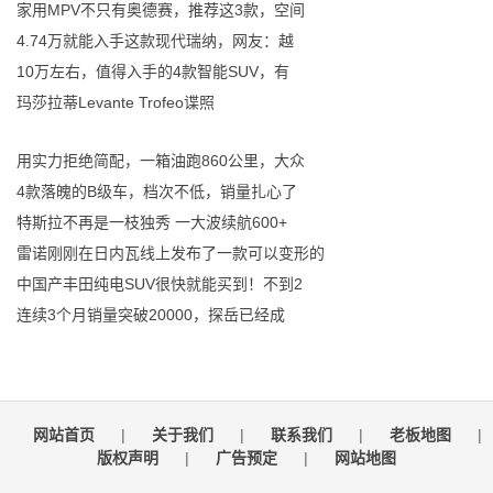
家用MPV不只有奥德赛，推荐这3款，空间
4.74万就能入手这款现代瑞纳，网友：越
10万左右，值得入手的4款智能SUV，有
玛莎拉蒂Levante Trofeo谍照
用实力拒绝简配，一箱油跑860公里，大众
4款落魄的B级车，档次不低，销量扎心了
特斯拉不再是一枝独秀 一大波续航600+
雷诺刚刚在日内瓦线上发布了一款可以变形的
中国产丰田纯电SUV很快就能买到！不到2
连续3个月销量突破20000，探岳已经成
网站首页
|
关于我们
|
联系我们
|
老板地图
|
版权声明
|
广告预定
|
网站地图