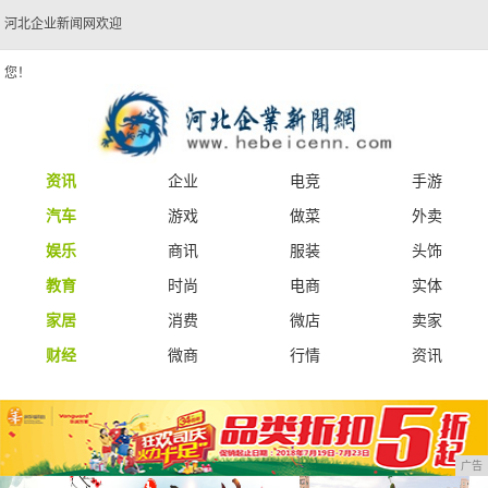
河北企业新闻网欢迎
您！
资讯
企业
电竞
手游
汽车
游戏
做菜
外卖
娱乐
商讯
服装
头饰
教育
时尚
电商
实体
家居
消费
微店
卖家
财经
微商
行情
资讯
广告