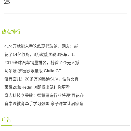
25
热点排行
4.74万就能入手这款现代瑞纳，网友：越
花了14亿收购，8万就能买辆B级车，1.
2019全球汽车销量排名，榜首至今无人撼
阿尔法-罗密欧限量版 Giulia GT
倍有面儿！20多万的奥迪SUV，性价比真
荣耀20和Redmi X即将出笼！你更看
奇志科技李秉骏：智慧建造行业将迎“百花齐
育学园教育牵手学习强国 亲子课堂让居家育
广告