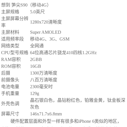
想到 笋尖S90（移动4G）
主屏规格
5.0英尺
主屏屏幕分辨
1280x720清晰度
率
主屏材料
Super AMOLED
适用频率段
移动4G、3G、GSM
网络类型
全网通
CPU型号规格
64位高通芯片骁龙410四核1.2GHz
RAM容积
2GBB
ROM容积
16GB
后摄
1300万清晰度
前摄像头
八百万清晰度
电池电量
2300毫安时
手机重量
129g
晶石银白色，晶钻粉红色，铂雅金黄，钛金板深
外壳色调
灰色
屏幕尺寸
146x71.7x6.8mm
硬件配置层面和外型一样有很多和iPhone 6类似的地区，