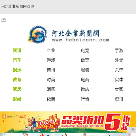
河北企业新闻网欢迎
您！
资讯
企业
电竞
手游
汽车
游戏
做菜
外卖
娱乐
商讯
服装
头饰
教育
时尚
电商
实体
家居
消费
微店
卖家
财经
微商
行情
资讯
广告