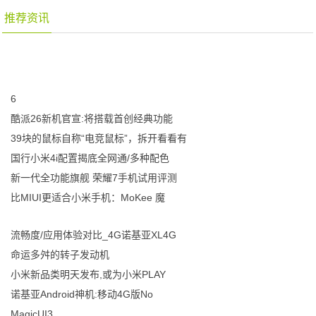
推荐资讯
6
酷派26新机官宣:将搭载首创经典功能
39块的鼠标自称“电竞鼠标”，拆开看看有
国行小米4i配置揭底全网通/多种配色
新一代全功能旗舰 荣耀7手机试用评测
比MIUI更适合小米手机：MoKee 魔
流畅度/应用体验对比_4G诺基亚XL4G
命运多舛的转子发动机
小米新品类明天发布,或为小米PLAY
诺基亚Android神机:移动4G版No
MagicUI3