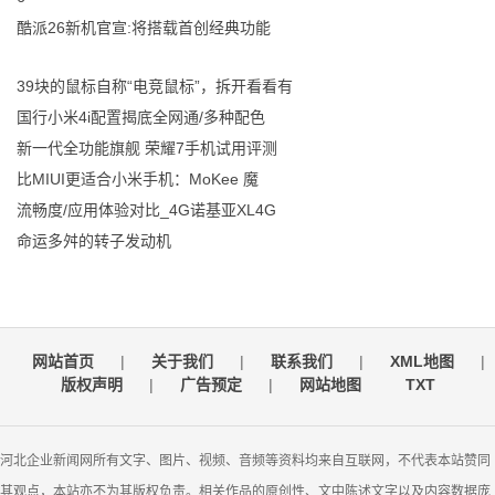
酷派26新机官宣:将搭载首创经典功能
39块的鼠标自称“电竞鼠标”，拆开看看有
国行小米4i配置揭底全网通/多种配色
新一代全功能旗舰 荣耀7手机试用评测
比MIUI更适合小米手机：MoKee 魔
流畅度/应用体验对比_4G诺基亚XL4G
命运多舛的转子发动机
网站首页
|
关于我们
|
联系我们
|
XML地图
|
版权声明
|
广告预定
|
网站地图
TXT
河北企业新闻网所有文字、图片、视频、音频等资料均来自互联网，不代表本站赞同
其观点，本站亦不为其版权负责。相关作品的原创性、文中陈述文字以及内容数据庞