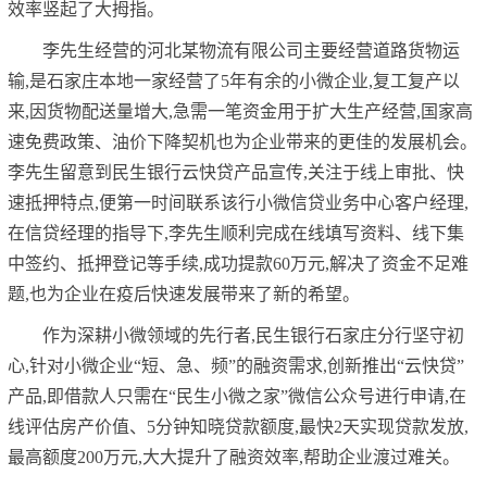
效率竖起了大拇指。
李先生经营的河北某物流有限公司主要经营道路货物运
输,是石家庄本地一家经营了5年有余的小微企业,复工复产以
来,因货物配送量增大,急需一笔资金用于扩大生产经营,国家高
速免费政策、油价下降契机也为企业带来的更佳的发展机会。
李先生留意到民生银行云快贷产品宣传,关注于线上审批、快
速抵押特点,便第一时间联系该行小微信贷业务中心客户经理,
在信贷经理的指导下,李先生顺利完成在线填写资料、线下集
中签约、抵押登记等手续,成功提款60万元,解决了资金不足难
题,也为企业在疫后快速发展带来了新的希望。
作为深耕小微领域的先行者,民生银行石家庄分行坚守初
心,针对小微企业“短、急、频”的融资需求,创新推出“云快贷”
产品,即借款人只需在“民生小微之家”微信公众号进行申请,在
线评估房产价值、5分钟知晓贷款额度,最快2天实现贷款发放,
最高额度200万元,大大提升了融资效率,帮助企业渡过难关。