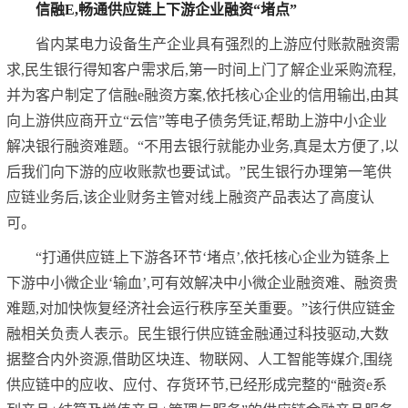
信融E,畅通供应链上下游企业融资“堵点”
省内某电力设备生产企业具有强烈的上游应付账款融资需
求,民生银行得知客户需求后,第一时间上门了解企业采购流程,
并为客户制定了信融e融资方案,依托核心企业的信用输出,由其
向上游供应商开立“云信”等电子债务凭证,帮助上游中小企业
解决银行融资难题。“不用去银行就能办业务,真是太方便了,以
后我们向下游的应收账款也要试试。”民生银行办理第一笔供
应链业务后,该企业财务主管对线上融资产品表达了高度认
可。
“打通供应链上下游各环节‘堵点’,依托核心企业为链条上
下游中小微企业‘输血’,可有效解决中小微企业融资难、融资贵
难题,对加快恢复经济社会运行秩序至关重要。”该行供应链金
融相关负责人表示。民生银行供应链金融通过科技驱动,大数
据整合内外资源,借助区块连、物联网、人工智能等媒介,围绕
供应链中的应收、应付、存货环节,已经形成完整的“融资e系