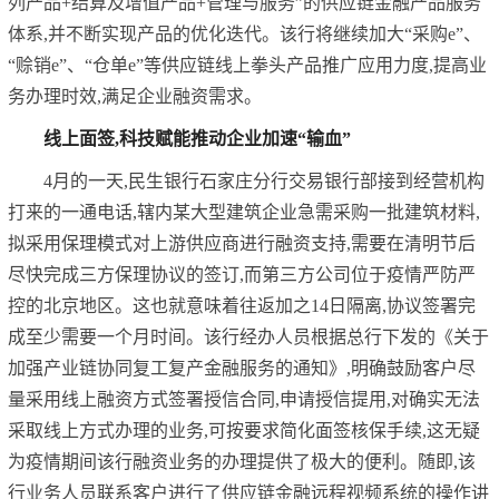
列产品+结算及增值产品+管理与服务”的供应链金融产品服务
体系,并不断实现产品的优化迭代。该行将继续加大“采购e”、
“赊销e”、“仓单e”等供应链线上拳头产品推广应用力度,提高业
务办理时效,满足企业融资需求。
线上面签,科技赋能推动企业加速“输血”
4月的一天,民生银行石家庄分行交易银行部接到经营机构
打来的一通电话,辖内某大型建筑企业急需采购一批建筑材料,
拟采用保理模式对上游供应商进行融资支持,需要在清明节后
尽快完成三方保理协议的签订,而第三方公司位于疫情严防严
控的北京地区。这也就意味着往返加之14日隔离,协议签署完
成至少需要一个月时间。该行经办人员根据总行下发的《关于
加强产业链协同复工复产金融服务的通知》,明确鼓励客户尽
量采用线上融资方式签署授信合同,申请授信提用,对确实无法
采取线上方式办理的业务,可按要求简化面签核保手续,这无疑
为疫情期间该行融资业务的办理提供了极大的便利。随即,该
行业务人员联系客户进行了供应链金融远程视频系统的操作讲