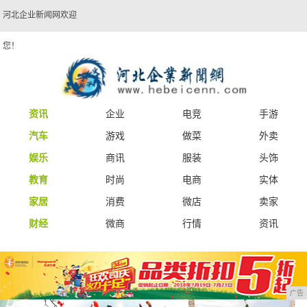
河北企业新闻网欢迎
您！
资讯
企业
电竞
手游
汽车
游戏
做菜
外卖
娱乐
商讯
服装
头饰
教育
时尚
电商
实体
家居
消费
微店
卖家
财经
微商
行情
资讯
广告