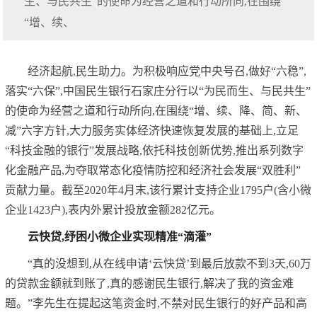
生、与民共生”的使命为经营之道和行动所向,在围绕
“增、续、
经济起航,民生助力。为积极响应党中央号召,做好“六稳”,
落实“六保”,中国民生银行石家庄分行以“为民而生、与民共生”
的使命为经营之道和行动所向,在围绕“增、续、降、简、新、
减”六字方针,大力服务实体经济快速恢复发展的基础上,立足
“科技金融的银行”发展战略,依托科技创新优势,推出系列数字
化金融产品,为夺取常态化疫情防控和经济社会发展“双胜利”
贡献力量。截至2020年4月末,该行累计支持企业1795户(含小微
企业1423户),表内外累计投放金额282亿元。
云快贷,纾困小微企业实现精准“滴灌”
“真的没想到,从在线申请‘云快贷’到最后放款不到3天,60万
的贷款金额就到账了,真的感谢民生银行,解决了我的资金难
题。”李先生在提起这笔资金时,不禁对民生银行的好产品和高